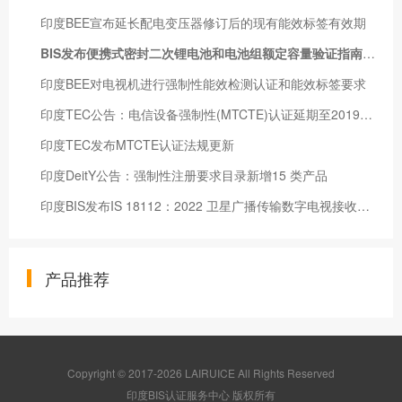
印度BEE宣布延长配电变压器修订后的现有能效标签有效期
BIS发布便携式密封二次锂电池和电池组额定容量验证指南(IS 16047(第3部分):2018第7.3.1条)
印度BEE对电视机进行强制性能效检测认证和能效标签要求
印度TEC公告：电信设备强制性(MTCTE)认证延期至2019年8月1日
印度TEC发布MTCTE认证法规更新
印度DeitY公告：强制性注册要求目录新增15 类产品
印度BIS发布IS 18112：2022 卫星广播传输数字电视接收机规范实施指南
产品推荐
Copyright © 2017-2026 LAIRUICE All Rights Reserved
印度BIS认证服务中心 版权所有